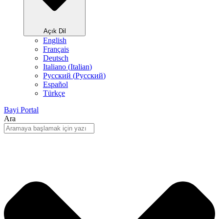
Açık Dil
English
Français
Deutsch
Italiano
(
Italian
)
Русский
(
Pусский
)
Español
Türkçe
Bayi Portal
Ara