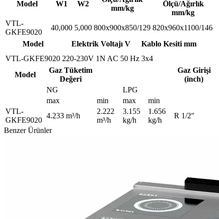
Model
W1
W2
Ölçü/Ağırlık
mm/kg
mm/kg
VTL-
40,000
5,000
800x900x850/129
820x960x1100/146
GKFE9020
Model
Elektrik Voltajı V
Kablo Kesiti mm
VTL-GKFE9020
220-230V 1N AC 50 Hz
3x4
Gaz Tüketim
Gaz Girişi
Model
Değeri
(inch)
NG
LPG
max
min
max
min
VTL-
2.222
3.155
1.656
4.233 m³/h
R 1/2"
GKFE9020
m³/h
kg/h
kg/h
Benzer Ürünler