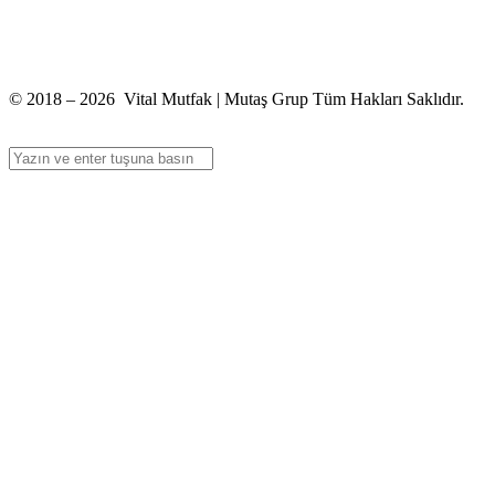
+90 312 363 9933
info@vitalmutfak.com
© 2018 – 2026 Vital Mutfak | Mutaş Grup Tüm Hakları Saklıdır.