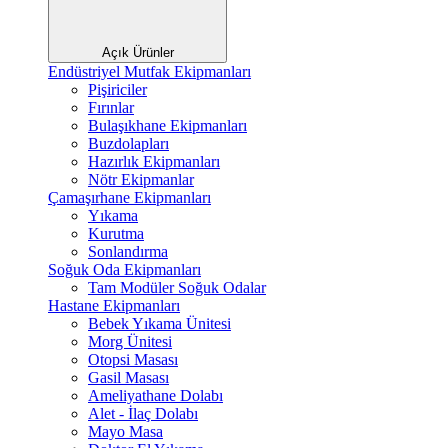
Açık Ürünler
Endüstriyel Mutfak Ekipmanları
Pişiriciler
Fırınlar
Bulaşıkhane Ekipmanları
Buzdolapları
Hazırlık Ekipmanları
Nötr Ekipmanlar
Çamaşırhane Ekipmanları
Yıkama
Kurutma
Sonlandırma
Soğuk Oda Ekipmanları
Tam Modüler Soğuk Odalar
Hastane Ekipmanları
Bebek Yıkama Ünitesi
Morg Ünitesi
Otopsi Masası
Gasil Masası
Ameliyathane Dolabı
Alet - İlaç Dolabı
Mayo Masa