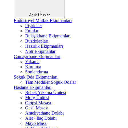
Açık Ürünler
Endüstriyel Mutfak Ekipmanları
Pişiriciler
Fırınlar
Bulaşıkhane Ekipmanları
Buzdolapları
Hazırlık Ekipmanları
Nötr Ekipmanlar
Çamaşırhane Ekipmanları
Yıkama
Kurutma
Sonlandırma
Soğuk Oda Ekipmanları
Tam Modüler Soğuk Odalar
Hastane Ekipmanları
Bebek Yıkama Ünitesi
Morg Ünitesi
Otopsi Masası
Gasil Masası
Ameliyathane Dolabı
Alet - İlaç Dolabı
Mayo Masa