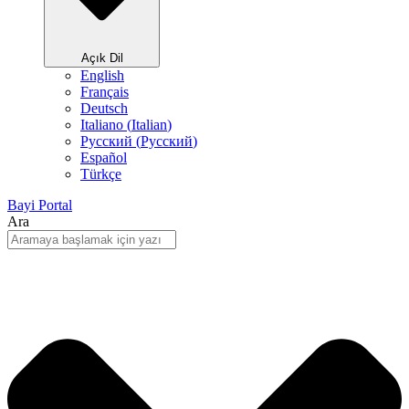
Açık Dil
English
Français
Deutsch
Italiano
(
Italian
)
Русский
(
Pусский
)
Español
Türkçe
Bayi Portal
Ara