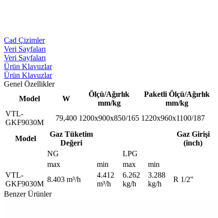
Cad Çizimler
Veri Sayfaları
Veri Sayfaları
Ürün Klavuzlar
Ürün Klavuzlar
Genel Özellikler
Ölçü/Ağırlık
Paketli Ölçü/Ağırlık
Model
W
mm/kg
mm/kg
VTL-
79,400
1200x900x850/165
1220x960x1100/187
GKF9030M
Gaz Tüketim
Gaz Girişi
Model
Değeri
(inch)
NG
LPG
max
min
max
min
VTL-
4.412
6.262
3.288
8.403 m³/h
R 1/2"
GKF9030M
m³/h
kg/h
kg/h
Benzer Ürünler