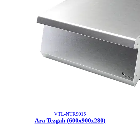
VTL-NTR9015
Ara Tezgah (600x900x280)