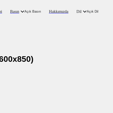
bi
Basın
Hakkımızda
Dil
Açık Basın
Açık Dil
600x850)