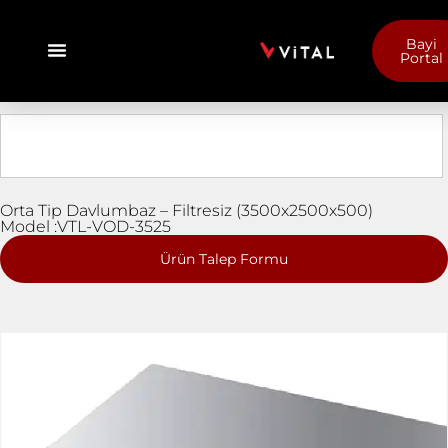
Bayi
Portal
Orta Tip Davlumbaz – Filtresiz (3500x2500x500)
Model :VTL-VOD-3525
Ürün Talep Formu