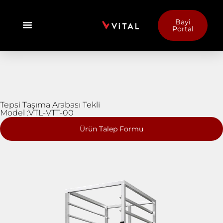
Bayi
Portal
Tepsi Taşıma Arabası Tekli
Model :VTL-VTT-00
Ürün Talep Formu