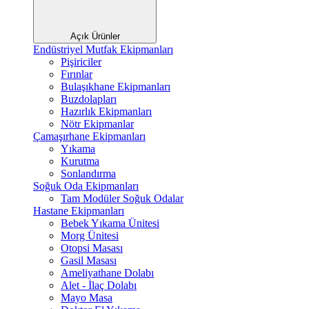
Açık Ürünler
Endüstriyel Mutfak Ekipmanları
Pişiriciler
Fırınlar
Bulaşıkhane Ekipmanları
Buzdolapları
Hazırlık Ekipmanları
Nötr Ekipmanlar
Çamaşırhane Ekipmanları
Yıkama
Kurutma
Sonlandırma
Soğuk Oda Ekipmanları
Tam Modüler Soğuk Odalar
Hastane Ekipmanları
Bebek Yıkama Ünitesi
Morg Ünitesi
Otopsi Masası
Gasil Masası
Ameliyathane Dolabı
Alet - İlaç Dolabı
Mayo Masa