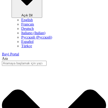
Açık Dil
English
Français
Deutsch
Italiano
(
Italian
)
Русский
(
Pусский
)
Español
Türkçe
Bayi Portal
Ara