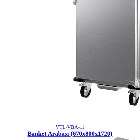
VTL-VBA-11
Banket Arabası (670x800x1720)