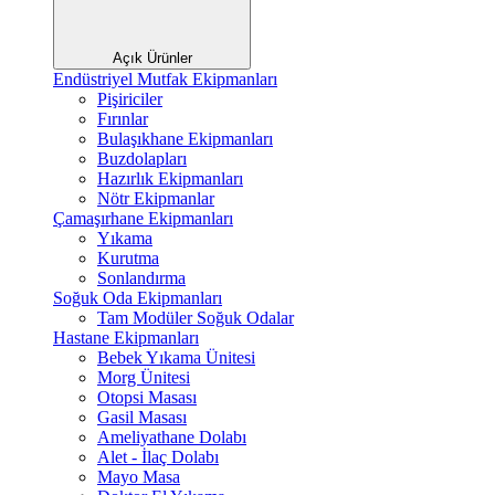
Açık Ürünler
Endüstriyel Mutfak Ekipmanları
Pişiriciler
Fırınlar
Bulaşıkhane Ekipmanları
Buzdolapları
Hazırlık Ekipmanları
Nötr Ekipmanlar
Çamaşırhane Ekipmanları
Yıkama
Kurutma
Sonlandırma
Soğuk Oda Ekipmanları
Tam Modüler Soğuk Odalar
Hastane Ekipmanları
Bebek Yıkama Ünitesi
Morg Ünitesi
Otopsi Masası
Gasil Masası
Ameliyathane Dolabı
Alet - İlaç Dolabı
Mayo Masa