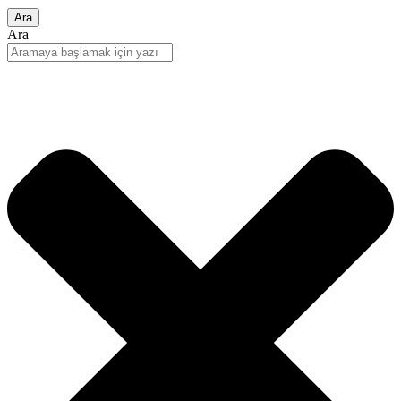
Ara
Ara