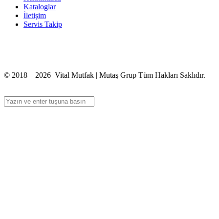
Kataloglar
İletişim
Servis Takip
+90 312 363 9933
info@vitalmutfak.com
© 2018 – 2026 Vital Mutfak | Mutaş Grup Tüm Hakları Saklıdır.