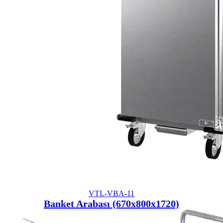
VTL-VBA-11
Banket Arabası (670x800x1720)