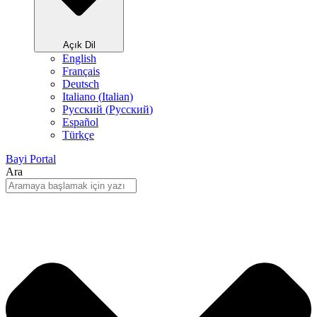
Açık Dil
English
Français
Deutsch
Italiano
(
Italian
)
Русский
(
Pусский
)
Español
Türkçe
Bayi Portal
Ara