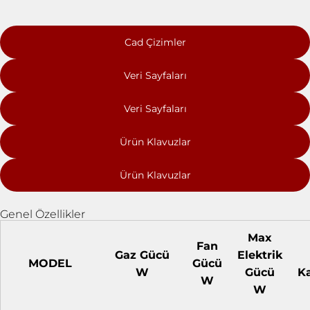
Cad Çizimler
Veri Sayfaları
Veri Sayfaları
Ürün Klavuzlar
Ürün Klavuzlar
Genel Özellikler
Max
Fan
Gaz Gücü
Elektrik
MODEL
Gücü
W
Gücü
Ka
W
W