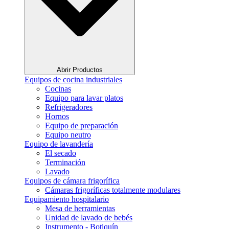
Abrir Productos
Equipos de cocina industriales
Cocinas
Equipo para lavar platos
Refrigeradores
Hornos
Equipo de preparación
Equipo neutro
Equipo de lavandería
El secado
Terminación
Lavado
Equipos de cámara frigorífica
Cámaras frigoríficas totalmente modulares
Equipamiento hospitalario
Mesa de herramientas
Unidad de lavado de bebés
Instrumento - Botiquín