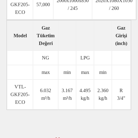
2000x1000x850
2020X1080X1050
GKF205-
57,000
/ 245
/ 260
ECO
Gaz
Gaz
Model
Tüketim
Girişi
Değeri
(inch)
NG
LPG
max
min
max
min
VTL-
6.032
3.167
4.495
2.360
R
GKF205-
m³/h
m³/h
kg/h
kg/h
3/4"
ECO