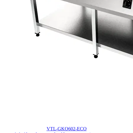
VTL-GKO602-ECO