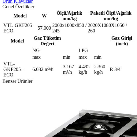
Ürün Klavuzlar
Genel Özellikler
Ölçü/Ağırlık
Paketli Ölçü/Ağırlık
Model
W
mm/kg
mm/kg
VTL-GKF205-
2000x1000x850 /
2020X1080X1050 /
57,000
ECO
245
260
Gaz Tüketim
Gaz Girişi
Model
Değeri
(inch)
NG
LPG
max
min
max
min
VTL-
3.167
4.495
2.360
GKF205-
6.032 m³/h
R 3/4"
m³/h
kg/h
kg/h
ECO
Benzer Ürünler