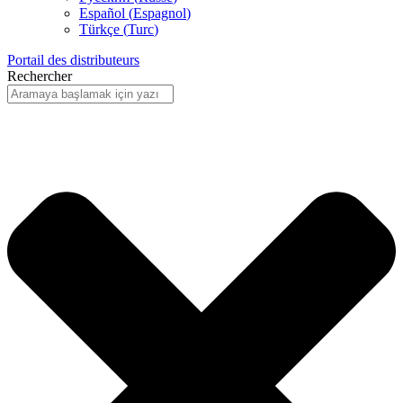
Español
(
Espagnol
)
Türkçe
(
Turc
)
Portail des distributeurs
Rechercher