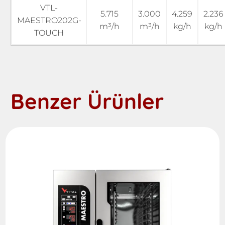
VTL-
5.715
3.000
4.259
2.236
MAESTRO202G-
m³/h
m³/h
kg/h
kg/h
TOUCH
Benzer Ürünler