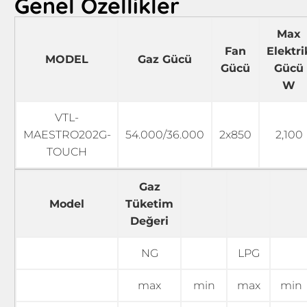
Genel Özellikler
Max
Fan
Elektri
MODEL
Gaz Gücü
Gücü
Gücü
W
VTL-
MAESTRO202G-
54.000/36.000
2x850
2,100
TOUCH
Gaz
Model
Tüketim
Değeri
NG
LPG
max
min
max
min