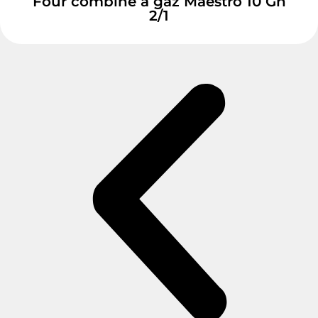
Four combiné à gaz Maestro 10 Gn
2/1