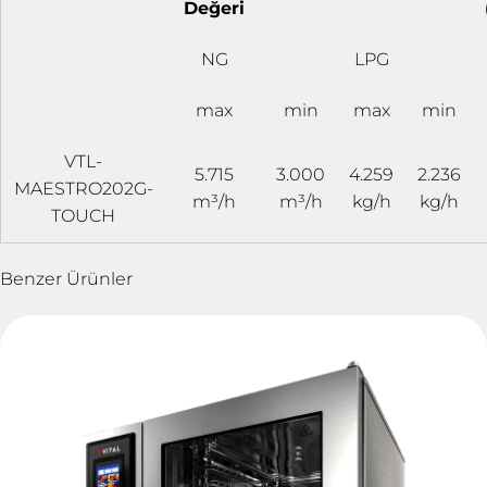
Değeri
NG
LPG
max
min
max
min
VTL-
5.715
3.000
4.259
2.236
MAESTRO202G-
m³/h
m³/h
kg/h
kg/h
TOUCH
Benzer Ürünler