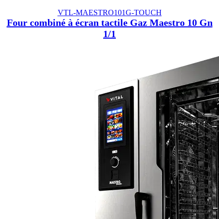
VTL-MAESTRO101G-TOUCH
Four combiné à écran tactile Gaz Maestro 10 Gn
1/1