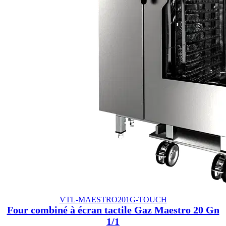
VTL-MAESTRO201G-TOUCH
Four combiné à écran tactile Gaz Maestro 20 Gn
1/1