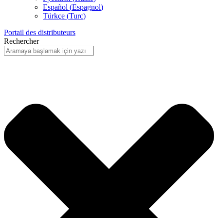
Español
(
Espagnol
)
Türkçe
(
Turc
)
Portail des distributeurs
Rechercher