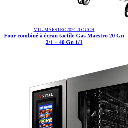
VTL-MAESTRO202G-TOUCH
Four combiné à écran tactile Gas Maestro 20 Gn
2/1 – 40 Gn 1/1