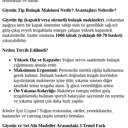
restoranlar ve barlar.
Giyotin Tip Bulaşık Makinesi Nedir? Avantajları Nelerdir?
Giyotin tip (kapaklı veya sürmeli) bulaşık makineleri
, yukarıdan
aşağıya inen bir kapak sistemine sahip olan ve genellikle sağ-sol
giriş-çıkış evyeli tezgahlarla entegre çalışan yüksek kapasiteli
makinelerdir. Saatte ortalama
1000 tabak (yaklaşık 60-70 basket)
yıkayabilirler.
Neden Tercih Edilmeli?
Yüksek Hız ve Kapasite:
Yoğun servis saatlerinde bulaşık
yığılmasını anında eritir.
Maksimum Ergonomi:
Personelin sürekli eğilip kalkmasına
gerek kalmaz. Bulaşık basketi doğrudan tezgah üzerinden
kaydırılarak makinenin içine itilir, yıkama sonrası diğer
taraftaki temiz tezgaha alınır. İş gücü verimliliğini artırır.
Ön Yıkama Kolaylığı:
Makineye entegre edilen giriş
tezgahlarında bulunan spreyli bataryalar sayesinde ön sıyırma
ve yıkama işlemi çok daha hızlı yapılır.
Kimler İçin Uygun?
Yoğun restoranlar, oteller, yemekhaneler,
hastaneler ve catering (toplu yemek) firmaları.
Giyotin ve Set Altı Modeller Arasındaki 3 Temel Fark