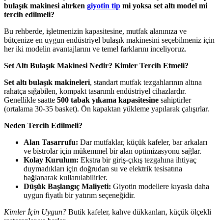
bulaşık makinesi alırken
giyotin tip
mi yoksa set altı model mi
tercih edilmeli?
Bu rehberde, işletmenizin kapasitesine, mutfak alanınıza ve
bütçenize en uygun endüstriyel bulaşık makinesini seçebilmeniz için
her iki modelin avantajlarını ve temel farklarını inceliyoruz.
Set Altı Bulaşık Makinesi Nedir? Kimler Tercih Etmeli?
Set altı bulaşık makineleri
, standart mutfak tezgahlarının altına
rahatça sığabilen, kompakt tasarımlı endüstriyel cihazlardır.
Genellikle saatte
500 tabak yıkama kapasitesine
sahiptirler
(ortalama 30-35 basket). Ön kapaktan yükleme yapılarak çalışırlar.
Neden Tercih Edilmeli?
Alan Tasarrufu:
Dar mutfaklar, küçük kafeler, bar arkaları
ve bistrolar için mükemmel bir alan optimizasyonu sağlar.
Kolay Kurulum:
Ekstra bir giriş-çıkış tezgahına ihtiyaç
duymadıkları için doğrudan su ve elektrik tesisatına
bağlanarak kullanılabilirler.
Düşük Başlangıç Maliyeti:
Giyotin modellere kıyasla daha
uygun fiyatlı bir yatırım seçeneğidir.
Kimler İçin Uygun?
Butik kafeler, kahve dükkanları, küçük ölçekli