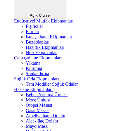
Açık Ürünler
Endüstriyel Mutfak Ekipmanları
Pişiriciler
Fırınlar
Bulaşıkhane Ekipmanları
Buzdolapları
Hazırlık Ekipmanları
Nötr Ekipmanlar
Çamaşırhane Ekipmanları
Yıkama
Kurutma
Sonlandırma
Soğuk Oda Ekipmanları
Tam Modüler Soğuk Odalar
Hastane Ekipmanları
Bebek Yıkama Ünitesi
Morg Ünitesi
Otopsi Masası
Gasil Masası
Ameliyathane Dolabı
Alet - İlaç Dolabı
Mayo Masa