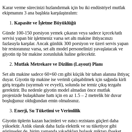
Karar verme sürecinizi hızlandırmak için bu iki endüstriyel mutfak
ekipmanını 3 ana başlıkta karşılaştıralım:
Kapasite ve İşletme Büyüklüğü
Günde 100-150 porsiyon yemek çıkaran veya sadece içecek/tatlı
servisi yapan bir işletmeniz varsa set altı makine ihtiyacınızı
fazlasıyla karşılar. Ancak günlük 300 porsiyon ve üzeri servis yapan
bir restoranınız varsa, set altı model personelinizi yavaşlatacak ve
giyotin tip bir makine zorunluluk haline gelecektir.
Mutfak Metrekare ve Dizilim (Layout) Planı
Set altı makine sadece 60×60 cm gibi küçük bir taban alanına ihtiyaç
duyar. Giyotin tip makine ise verimli çalışabilmek için sağında kirli
giriş tezgahı (sıyırmalı ve evyeli), solunda ise temiz çıkış tezgahı
gerektirir. Bu nedenle giyotin model almadan önce mutfak
projenizde bulaşıkhane hattı için en az 1.5 – 2 metrelik bir duvar
boşluğunuz olduğundan emin olmalısınız.
Enerji, Su Tüketimi ve Verimlilik
Giyotin tiplerin kazan hacimleri ve ısıtıcı rezistans güçleri daha
yüksektir. Anlık olarak daha fazla elektrik ve su tüketiyor gibi
görünseler de, birim zamanda yıkadıkları bulaşık miktarı (basket