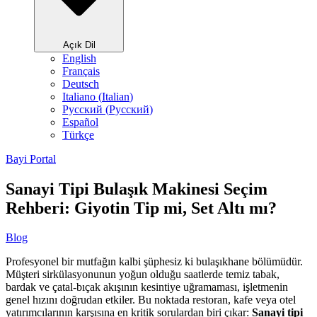
Açık Dil
English
Français
Deutsch
Italiano
(
Italian
)
Русский
(
Pусский
)
Español
Türkçe
Bayi Portal
Sanayi Tipi Bulaşık Makinesi Seçim
Rehberi: Giyotin Tip mi, Set Altı mı?
Blog
Profesyonel bir mutfağın kalbi şüphesiz ki bulaşıkhane bölümüdür.
Müşteri sirkülasyonunun yoğun olduğu saatlerde temiz tabak,
bardak ve çatal-bıçak akışının kesintiye uğramaması, işletmenin
genel hızını doğrudan etkiler. Bu noktada restoran, kafe veya otel
yatırımcılarının karşısına en kritik sorulardan biri çıkar:
Sanayi tipi