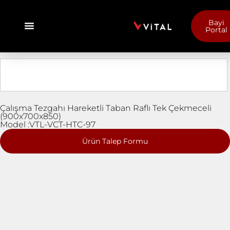
Bayi
Portal
Çalışma Tezgahı Hareketli Taban Raflı Tek Çekmeceli
(900x700x850)
Model :VTL-VCT-HTC-97
Ürün Talep Formu