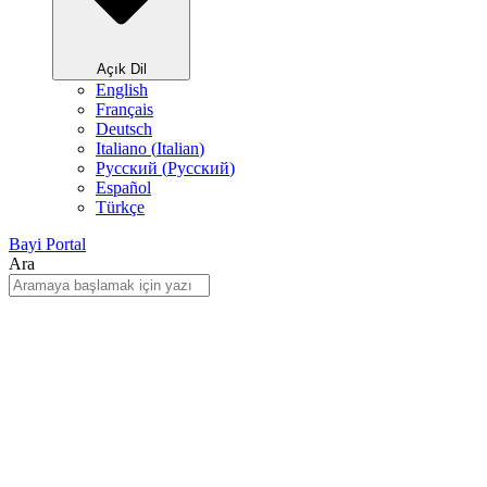
Açık Dil
English
Français
Deutsch
Italiano
(
Italian
)
Русский
(
Pусский
)
Español
Türkçe
Bayi Portal
Ara