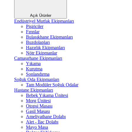
Açık Ürünler
Endüstriyel Mutfak Ekipmanları
Pişiriciler
Fırınlar
Bulaşıkhane Ekipmanları
Buzdolapları
Hazırlık Ekipmanları
Nötr Ekipmanlar
Çamaşırhane Ekipmanları
Yıkama
Kurutma
Sonlandırma
Soğuk Oda Ekipmanları
Tam Modüler Soğuk Odalar
Hastane Ekipmanları
Bebek Yıkama Ünitesi
Morg Ünitesi
Otopsi Masası
Gasil Masası
Ameliyathane Dolabı
Alet - İlaç Dolabı
Mayo Masa