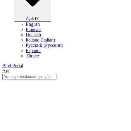
Açık Dil
English
Français
Deutsch
Italiano
(
Italian
)
Русский
(
Pусский
)
Español
Türkçe
Bayi Portal
Ara