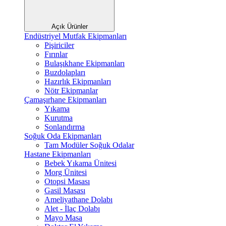
Açık Ürünler
Endüstriyel Mutfak Ekipmanları
Pişiriciler
Fırınlar
Bulaşıkhane Ekipmanları
Buzdolapları
Hazırlık Ekipmanları
Nötr Ekipmanlar
Çamaşırhane Ekipmanları
Yıkama
Kurutma
Sonlandırma
Soğuk Oda Ekipmanları
Tam Modüler Soğuk Odalar
Hastane Ekipmanları
Bebek Yıkama Ünitesi
Morg Ünitesi
Otopsi Masası
Gasil Masası
Ameliyathane Dolabı
Alet - İlaç Dolabı
Mayo Masa