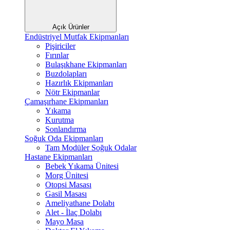
Açık Ürünler
Endüstriyel Mutfak Ekipmanları
Pişiriciler
Fırınlar
Bulaşıkhane Ekipmanları
Buzdolapları
Hazırlık Ekipmanları
Nötr Ekipmanlar
Çamaşırhane Ekipmanları
Yıkama
Kurutma
Sonlandırma
Soğuk Oda Ekipmanları
Tam Modüler Soğuk Odalar
Hastane Ekipmanları
Bebek Yıkama Ünitesi
Morg Ünitesi
Otopsi Masası
Gasil Masası
Ameliyathane Dolabı
Alet - İlaç Dolabı
Mayo Masa