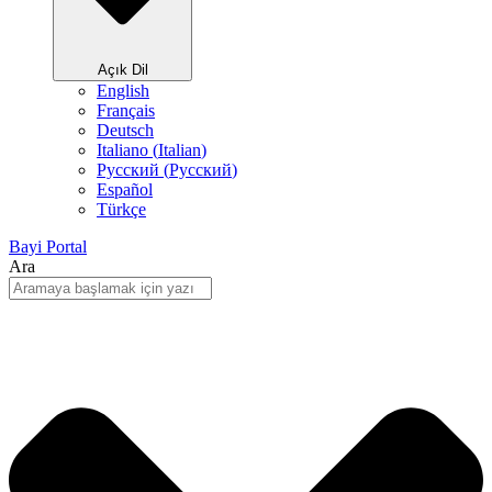
Açık Dil
English
Français
Deutsch
Italiano
(
Italian
)
Русский
(
Pусский
)
Español
Türkçe
Bayi Portal
Ara