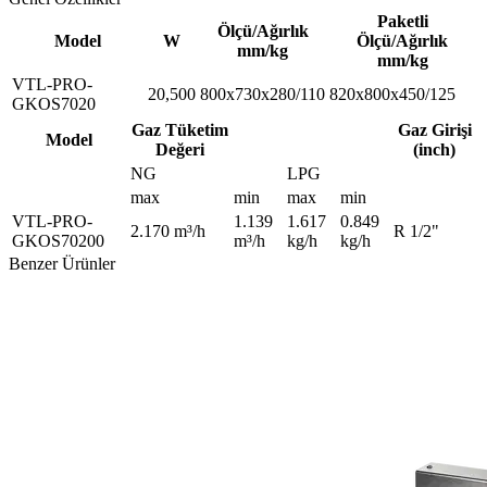
Paketli
Ölçü/Ağırlık
Model
W
Ölçü/Ağırlık
mm/kg
mm/kg
VTL-PRO-
20,500
800x730x280/110
820x800x450/125
GKOS7020
Gaz Tüketim
Gaz Girişi
Model
Değeri
(inch)
NG
LPG
max
min
max
min
VTL-PRO-
1.139
1.617
0.849
2.170 m³/h
R 1/2"
GKOS70200
m³/h
kg/h
kg/h
Benzer Ürünler