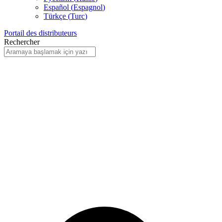
Español
(
Espagnol
)
Türkçe
(
Turc
)
Portail des distributeurs
Rechercher