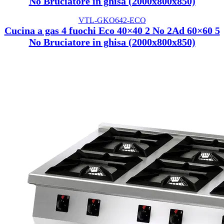
No Bruciatore in ghisa (2000x800x850)
VTL-GKO642-ECO
Cucina a gas 4 fuochi Eco 40×40 2 No 2Ad 60×60 5
No Bruciatore in ghisa (2000x800x850)