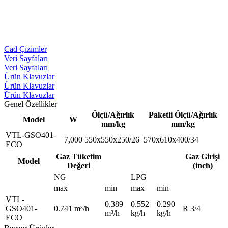
Cad Çizimler
Veri Sayfaları
Veri Sayfaları
Ürün Klavuzlar
Ürün Klavuzlar
Ürün Klavuzlar
Genel Özellikler
Ölçü/Ağırlık
Paketli Ölçü/Ağırlık
Model
W
mm/kg
mm/kg
VTL-GSO401-
7,000
550x550x250/26
570x610x400/34
ECO
Gaz Tüketim
Gaz Girişi
Model
Değeri
(inch)
NG
LPG
max
min
max
min
VTL-
0.389
0.552
0.290
GSO401-
0.741 m³/h
R 3/4
m³/h
kg/h
kg/h
ECO