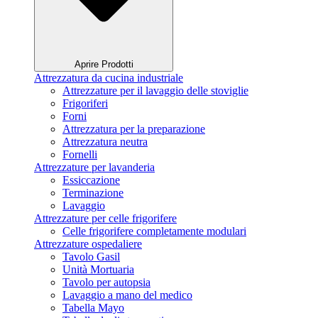
Aprire Prodotti
Attrezzatura da cucina industriale
Attrezzature per il lavaggio delle stoviglie
Frigoriferi
Forni
Attrezzatura per la preparazione
Attrezzatura neutra
Fornelli
Attrezzature per lavanderia
Essiccazione
Terminazione
Lavaggio
Attrezzature per celle frigorifere
Celle frigorifere completamente modulari
Attrezzature ospedaliere
Tavolo Gasil
Unità Mortuaria
Tavolo per autopsia
Lavaggio a mano del medico
Tabella Mayo