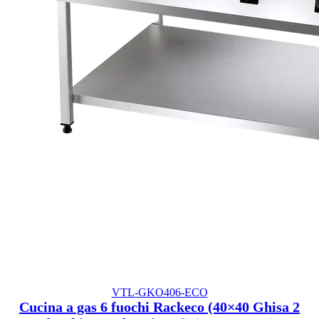
VTL-GKO406-ECO
Cucina a gas 6 fuochi Rackeco (40×40 Ghisa 2